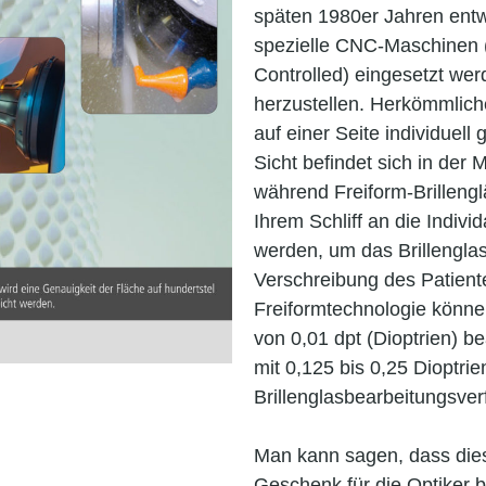
späten 1980er Jahren entw
spezielle CNC-Maschinen
Controlled) eingesetzt we
herzustellen. Herkömmlich
auf einer Seite individuell 
Sicht befindet sich in der M
während Freiform-Brillengl
Ihrem Schliff an die Indiv
werden, um das Brillenglas
Verschreibung des Patient
Freiformtechnologie können
von 0,01 dpt (Dioptrien) b
mit 0,125 bis 0,25 Dioptri
Brillenglasbearbeitungsver
Man kann sagen, dass dies
Geschenk für die Optiker b