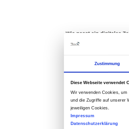
Wie passt ein digitales Ze
zu diesem Thema?
Wie wir bereits erklärt habe
Freiformtechnologie, für jed
Zustimmung
Brillengläser zu entwerfen.
verschiedene und genaue
Diese Webseite verwendet 
vornehmen, damit der Brill
Wir verwenden Cookies, um I
optimale optische Brechung 
und die Zugriffe auf unserer 
platzieren kann.
jeweiligen Cookies.
Impressum
Datenschutzerklärung