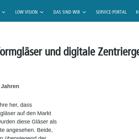
LOW VISION
DAS SIND WIR
SERVICE-PORTAL
K
formgläser und digitale Zentrierg
0 Jahren
hre her, dass
tgläser auf den Markt
urden diese Gläser als
te angesehen. Beide,
en überwiegend der