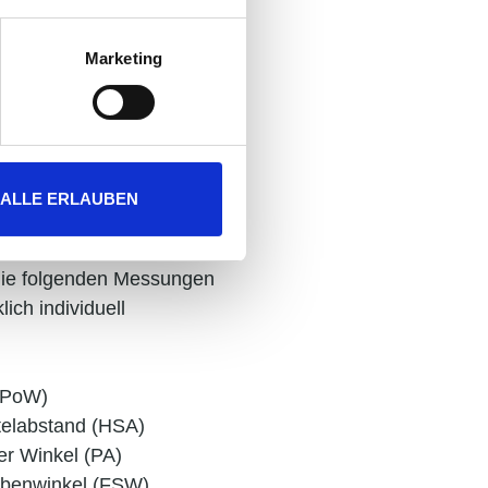
Marketing
wichtig?
ALLE ERLAUBEN
genden
en den monokularen PDs
die folgenden Messungen
lich individuell
 (PoW)
telabstand (HSA)
er Winkel (PA)
benwinkel (FSW)