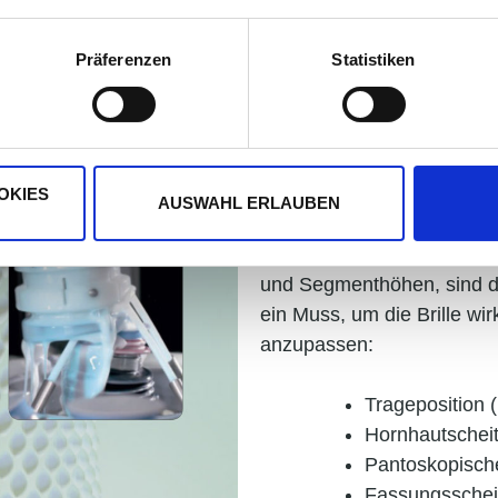
Präferenzen
Statistiken
Welche Messungen sind 
OKIES
AUSWAHL ERLAUBEN
Zusätzlich zu den grundle
Fassungsmessungen, neb
und Segmenthöhen, sind 
ein Muss, um die Brille wirk
anzupassen:
Trageposition
Hornhautschei
Pantoskopisch
Fassungsschei