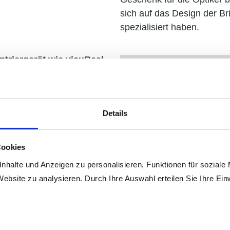
sich auf das Design der Br
spezialisiert haben.
ntriergerät wie visuReal
n, ermöglicht uns die
en Patienten individuelle
Details
 Natürlich müssen wir
re Fassungsmessungen
Cookies
englas-Designer die
nhalte und Anzeigen zu personalisieren, Funktionen für soziale
an den richtigen Stellen
Website zu analysieren. Durch Ihre Auswahl erteilen Sie Ihre Ein