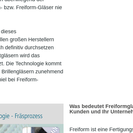
- bzw. Freiform-Gläser nie
s dieses
llen großen Herstellern
 definitiv durchsetzen
htgläsern wird das
zt. Die Technologie kommt
n Brillengläsern zunehmend
el bei Freiform-
Was bedeutet Freiformgla
Kunden und Ihr Untern
Freiform ist eine Fertigung