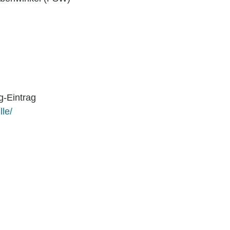
og-Eintrag
le/