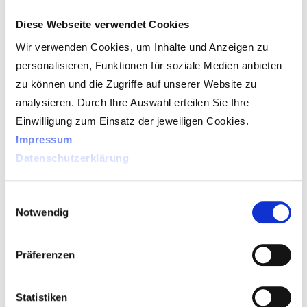
Diese Webseite verwendet Cookies
Das super flache Design ermöglicht eine
Wir verwenden Cookies, um Inhalte und Anzeigen zu
perfekte Integration in neue oder bereits
personalisieren, Funktionen für soziale Medien anbieten
bestehende Ladenkonzepte. Dezent und
zu können und die Zugriffe auf unserer Website zu
edel fügt sich das Spiegelsystem ganz
analysieren. Durch Ihre Auswahl erteilen Sie Ihre
selbstverständlich in Ihr Ladeninterieur
Einwilligung zum Einsatz der jeweiligen Cookies.
ein. Denn Ihre Kunden nehmen Spiegel
Impressum
im Optikerfachgeschäft ganz
Datenschutzerklärung
selbstverständlich wahr. Der visuReal
Master sorgt einfach für harmonische
Einwilligungsauswahl
Momente, in denen Sie und Ihr Kunde
Notwendig
beste Beratung für ein maximales
Sehergebnis erfahren.
Präferenzen
Statistiken