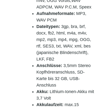
m4v, OGG Vorbis,WAV
ADPCM, WAV P.C.M, Speex
Aufnahmeformate:
MP3,
WAV PCM
Dateitypen:
3gp, bra, brf,
docx, fb2, html, m4a, m4v,
mp2, mp3, mp4, mpg, OGG,
rtf, SES3, txt, WAV, xml, bes
(japanische Blindenschrift),
LKF, FB2
Anschlüsse:
3,5mm Stereo
Kopfhöreranschluss, SD-
Karte bis 32 GB, USB-
Anschluss
Akku:
Lithium-Ionen-Akku mit
3,7 Volt
Akkulaufzeit:
max.15