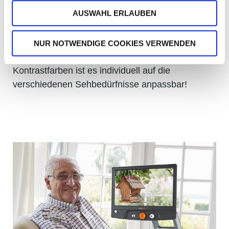
besonders einfach für Schüler, schnell zwischen
AUSWAHL ERLAUBEN
dem Tafelbild und dem Buch oder dem
Schreibheft umzuschalten. Das Reveal 16 hilft
Kindern einfach, ihr Potential zu entfalten! Mit bis
NUR NOTWENDIGE COOKIES VERWENDEN
zu 45facher Vergrößerung und 16 verschiedenen
Kontrastfarben ist es individuell auf die
verschiedenen Sehbedürfnisse anpassbar!