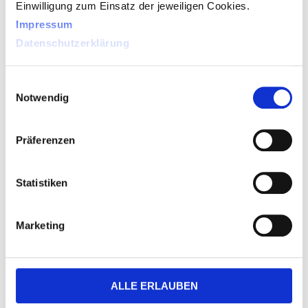
Einwilligung zum Einsatz der jeweiligen Cookies.
Impressum
Datenschutzerklärung
Einwilligungsauswahl
Notwendig
Präferenzen
Statistiken
Das Reveal 16 hat eine integrierte, bewegliche
Marketing
Kamera für alles! Einfach umdrehen und die
Kamera wechselt automatisch zwischen
Nahaufnahme und Entfernung – und das mit
ALLE ERLAUBEN
unübertroffener Bildqualität. Das macht es