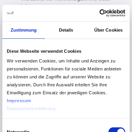
haben,
für den Fall, dass für die Weitergabe nach Art. 6
Abs. 1 S. 1 lit. c DS-GVO eine gesetzliche
Zustimmung
Details
Über Cookies
Verpflichtung besteht, sowie
dies gesetzlich zulässig und nach Art. 6 Abs. 1 S. 1
lit. b DS-GVO für die Abwicklung von
Diese Webseite verwendet Cookies
Vertragsverhältnissen mit Ihnen erforderlich ist.
Wir verwenden Cookies, um Inhalte und Anzeigen zu
7. Technik
personalisieren, Funktionen für soziale Medien anbieten
zu können und die Zugriffe auf unserer Website zu
7.1 SSL/TLS-Verschlüsselung
analysieren. Durch Ihre Auswahl erteilen Sie Ihre
Einwilligung zum Einsatz der jeweiligen Cookies.
Diese Seite nutzt zur
Gewährleistung
der Sicherheit der
Impressum
Datenverarbeitung und zum Schutz der Übertragung
Datenschutzerklärung
vertraulicher Inhalte, wie zum Beispiel Bestellungen,
Login-Daten oder Kontaktanfragen, die Sie an uns als
Einwilligungsauswahl
Betreiber senden, eine SSL-bzw. TLS-Verschlüsselung.
Notwendig