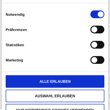
Lautsprecher:
Einwilligungsauswahl
Stereolautsprecher
Notwendig
Android zertifiziert:
Zugang
zum Play Store und zur Prodigi
Präferenzen
App
Kamera-Zoom:
1x – 10x
Statistiken
optische, 1x – 16x digitale, 1x
– 45x totale Vergrößerung
Anschlüsse:
HDMI,
Marketing
Kopfhöreranschluss
Akku:
optionales Zubehör
Akkulaufzeit:
6 – 7 Stunden
ALLE ERLAUBEN
Akkuladezei
t: 3,5 Stunden
Gewicht:
6,5 kg (ohne Akku),
AUSWAHL ERLAUBEN
6,9 kg (mit Akku)
Größe:
37 x 38 x 46,4 cm