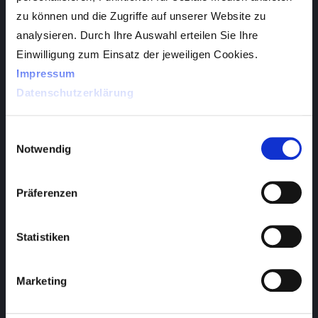
zu können und die Zugriffe auf unserer Website zu
Montag bis Freitag
analysieren. Durch Ihre Auswahl erteilen Sie Ihre
9 – 19 Uhr
T. +49 (0) 39361-967-17
Einwilligung zum Einsatz der jeweiligen Cookies.
F. +49 (0) 39361-969-475
Impressum
hotline@visusolution.com
Datenschutzerklärung
Teamviewer
Einwilligungsauswahl
Service Low Vision
Notwendig
Montag bis Freitag
Präferenzen
9 – 17 Uhr
T. +49 (0) 39361-967-216
lowvision@visusolution.com
Statistiken
Geschäftsadresse
Marketing
visuSolution GmbH