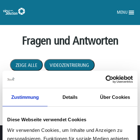
MENU
Fragen und Antworten
ZEIGE ALLE
VIDEOZENTRIERUNG
VISUREAL MASTER
VISUREAL PORTABLE
LOW VISION
EXPLORE 5
EXPLORE 8
Zustimmung
Details
Über Cookies
REVEAL 16I
PRODIGI CONNECT 12
Diese Webseite verwendet Cookies
Wir verwenden Cookies, um Inhalte und Anzeigen zu
Service Videozentrierung
personalisieren, Funktionen für soziale Medien anbieten