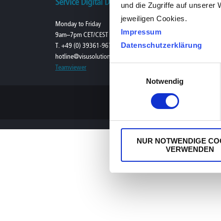
Service Digital Dispensing
Service Low Vi
und die Zugriffe auf unserer 
jeweiligen Cookies.
Monday to Friday
Monday to Friday
Impressum
9am–7pm CET/CEST (UTC+1/+2)
9am – 5pm
Datenschutzerklärung
T. +49 (0) 39361-967-17
T. +49 (0) 39361-
hotline@visusolution.com
lowvision@visusol
Teamviewer
Einwilligungsauswahl
Notwendig
NUR NOTWENDIGE CO
VERWENDEN