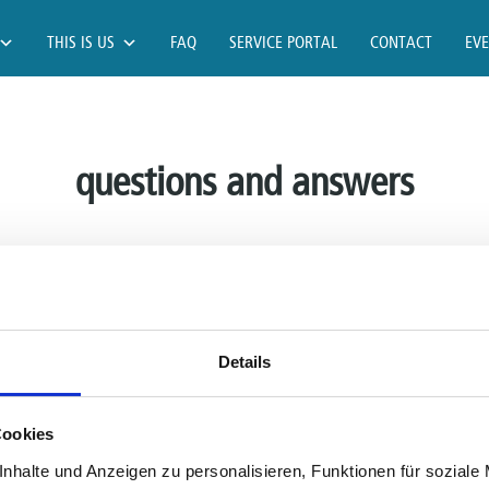
THIS IS US
FAQ
SERVICE PORTAL
CONTACT
EV
questions and answers
UNG
VISUREAL MASTER
VISUREAL PORTABLE
LOW VISI
PRODIGI CONNECT 12
Details
Cookies
nhalte und Anzeigen zu personalisieren, Funktionen für soziale