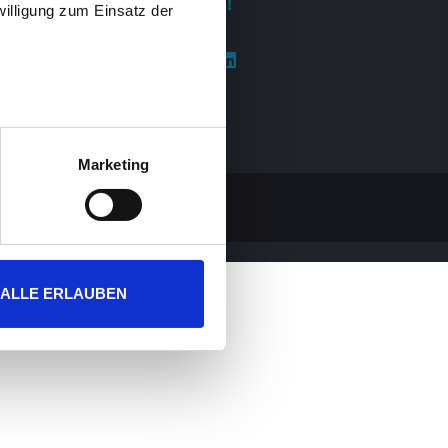
Follow us!
willigung zum Einsatz der
end us your
Marketing
ALLE ERLAUBEN