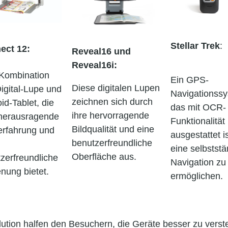
Stellar Trek
:
ect 12:
Reveal16 und
Reveal
16i:
Kombination
Ein GPS-
Diese digitalen Lupen
igital-Lupe und
Navigationssy
zeichnen sich durch
id-Tablet, die
das mit OCR-
ihre hervorragende
 herausragende
Funktionalität
Bildqualität und eine
erfahrung und
ausgestattet i
benutzerfreundliche
eine selbstst
Oberfläche aus.
zerfreundliche
Navigation zu
nung bietet.
ermöglichen.
ution halfen den Besuchern, die Geräte besser zu verste