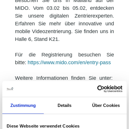
Besuchen Sie uns in Mailand auf der
MIDO. Vom 03.02 bis 05.02, entdecken
Sie unsere digitalen Zentrierexperten.
Erfahren Sie mehr über innovative und
mobile Videozentrierung. Sie finden uns in
Halle 6, Stand K21.
Für die Registrierung besuchen Sie
bitte:
https://www.mido.com/en/entry-pass
Weitere Informationen finden Sie unter:
https://www.mido.com/en
/
Wir sehen uns dort!
Zustimmung
Details
Über Cookies
Hier finden Sie einen Überblick über MIDO
2023:
Diese Webseite verwendet Cookies