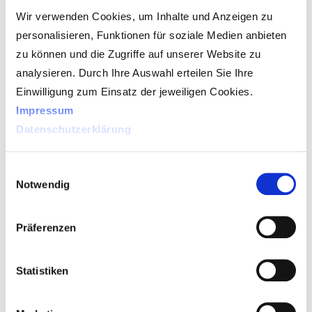
Wir verwenden Cookies, um Inhalte und Anzeigen zu
Mido 2023 – Best Moments (youtube.com)
.
personalisieren, Funktionen für soziale Medien anbieten
zu können und die Zugriffe auf unserer Website zu
analysieren. Durch Ihre Auswahl erteilen Sie Ihre
Einwilligung zum Einsatz der jeweiligen Cookies.
Frohe Weihnachten
Impressum
Datenschutzerklärung
Einwilligungsauswahl
Notwendig
In der Zeit vom 26.12.2022 bis
01.01.2023 bleibt die visuSolution
Präferenzen
GmbH geschlossen.
Selbstverständlich erreichen Sie uns in
Statistiken
dringenden Angelegenheiten von 09:00 –
17:00 Uhr unter