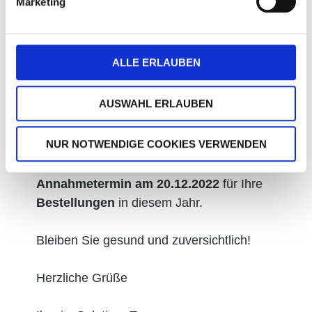
Marketing
unserer
Service
hotline
. Andernfalls
s
chreiben Sie uns gern eine E-Mail
an
hotline@visusolution.com
oder nutzen
ALLE ERLAUBEN
Sie unser Kontaktformular auf unserer
Homepage
Kontakt – visuSolution
AUSWAHL ERLAUBEN
GmbH
.
Wir melden uns bei Ihnen so
schnell wie möglich zurück.
NUR NOTWENDIGE COOKIES VERWENDEN
Bitte beachten Sie unseren
letzten
Annahmetermin am 20.12.2022
für Ihre
Bestellungen
in diesem Jahr.
Bleiben Sie gesund und zuversichtlich!
Herzliche Grüße