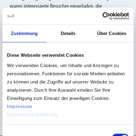
waren interessierte Besucher eingeladen, die
Räumlichkeiten und Ausstattung des BFW Halle (Saale)
zu besichtigen, an spannenden Präsentationen und
Mitmachaktionen teilzunehmen und sich über
Zustimmung
Details
Über Cookies
elektronische Hilfsmittel zu informieren.
Dazu wurden namenhafte Firmen, innovative Entwickler
Diese Webseite verwendet Cookies
und Selbsthilfeverbände zu der größten
Wir verwenden Cookies, um Inhalte und Anzeigen zu
blindentechnischen Hilfsmittelausstellung
personalisieren, Funktionen für soziale Medien anbieten
Mitteldeutschlands geladen. Und die visuSolution
zu können und die Zugriffe auf unserer Website zu
GmbH war auch dabei. Unsere Mitarbeiterinnen unseres
analysieren. Durch Ihre Auswahl erteilen Sie Ihre
Low-Vision-Teams Frau Schüttler und Frau König
Einwilligung zum Einsatz der jeweiligen Cookies.
präsentierten dort gemeinsam erfolgreich unsere
Impressum
Produkte für den Bereich elektronische Sehhilfen,
Datenschutzerklärung
knüpfte Kontakte und sammelten wertvolle Erfahrungen
und Feedback rund um das Thema Sehen.
Einwilligungsauswahl