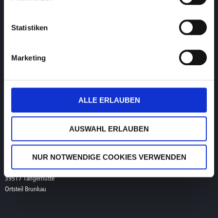
hotline@visusolution.com
Teamviewer
Statistiken
Service Low Vision
Marketing
Montag bis Freitag
9 – 17 Uhr
T. +49 (0) 39361-967-216
ALLE ERLAUBEN
lowvision@visusolution.com
AUSWAHL ERLAUBEN
Geschäftsadresse
NUR NOTWENDIGE COOKIES VERWENDEN
visuSolution GmbH
Lüderitzer Weg 6
39517 Tangerhütte
Ortsteil Brunkau