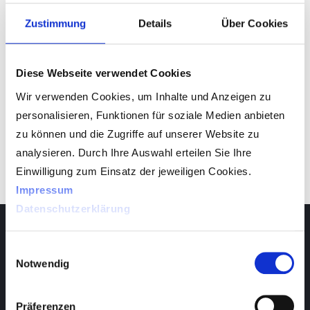
dem anderen identisch! Das was hier
Zustimmung
Details
Über Cookies
funktioniert, muss noch lange nicht woanders
klappen."
Diese Webseite verwendet Cookies
Maik Zwick
Wir verwenden Cookies, um Inhalte und Anzeigen zu
CEO
personalisieren, Funktionen für soziale Medien anbieten
zu können und die Zugriffe auf unserer Website zu
analysieren. Durch Ihre Auswahl erteilen Sie Ihre
IHK-Presseartikel
Einwilligung zum Einsatz der jeweiligen Cookies.
Impressum
Datenschutzerklärung
Service Videozentrierung
Einwilligungsauswahl
Montag bis Freitag
Notwendig
9 – 19 Uhr
T. +49 (0) 39361-967-17
F. +49 (0) 39361-969-475
Präferenzen