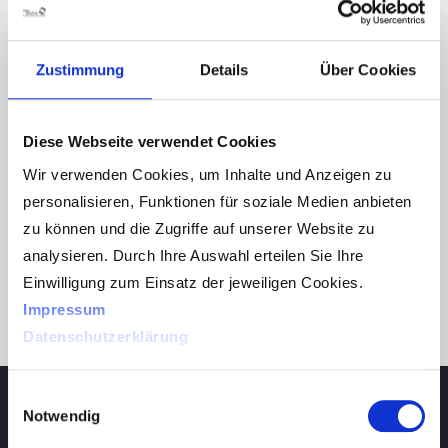
Videozentriersysteme der Marke visuReal – von mobilen
iPad-Systemen bis hin zum klassischen Standsystem,
Zustimmung
Details
Über Cookies
und zum anderen unser breites Produktportfolio der
Low-Vision-Produkte. Von elektronischen Handlupen
bis hin zu mobilen Lese-und Schreibhilfen für den
Diese Webseite verwendet Cookies
Arbeitsplatz in Android oder iPad-Variante gibt es
Wir verwenden Cookies, um Inhalte und Anzeigen zu
einiges zu entdecken.
personalisieren, Funktionen für soziale Medien anbieten
Schauen Sie doch vorbei! Wir freuen uns auf Ihren
zu können und die Zugriffe auf unserer Website zu
Besuch!
analysieren. Durch Ihre Auswahl erteilen Sie Ihre
Unser kleiner Tipp für Sie …. mit etwas Glück können
Einwilligung zum Einsatz der jeweiligen Cookies.
Sie auf unserem Stand eins von
drei sensationellen
Impressum
Produkten gewinnen!
Datenschutzerklärung
Einwilligungsauswahl
Service Videozentrierung
Notwendig
Montag bis Freitag