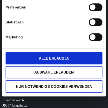
9 – 19 Uhr
Präferenzen
T. +49 (0) 39361-967-17
F. +49 (0) 39361-969-475
hotline@visusolution.com
Statistiken
Teamviewer
Marketing
Service Low Vision
Montag bis Freitag
9 – 17 Uhr
ALLE ERLAUBEN
T. +49 (0) 39361-967-216
lowvision@visusolution.com
AUSWAHL ERLAUBEN
Geschäftsadresse
NUR NOTWENDIGE COOKIES VERWENDEN
visuSolution GmbH
Lüderitzer Weg 6
39517 Tangerhütte