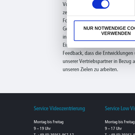
Vom 28. bis 30. Januar 2017 haben 
zehnten Mal ihre Pforten und sorgt
Fokus. Ein besonderes Jahr, auch f
NUR NOTWENDIGE CO
Geschäftsführern- Aussteller auf d
VERWENDEN
in diesem Jahr waren das visuReal®
Einsatzmöglichkeiten bei Interesse
Feedback, dass die Entwicklungen 
unserer Vertriebspartner in Bezug a
unseren Zielen zu arbeiten.
Service Videozentrierung
Service Low Vi
Montag bis Freitag
Montag bis Freitag
9 – 19 Uhr
9 – 17 Uhr