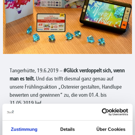
Tangerhütte, 19.6.2019 –
#Glück verdoppelt sich, wenn
man es teilt.
Und das trifft diesmal ganz genau auf
unsere Frühlingsaktion „Ostereier gestalten, Handlupe
bewerten und gewinnen“ zu, die vom 01.4. bis
31.05.2019 lief.
Mit dieser Aktion hatten unsere LowVision-Händler und
deren Endkunden gleichermaßen die Chance zu
Zustimmung
Details
Über Cookies
gewinnen. Ausgewählt Händler haben an unserer