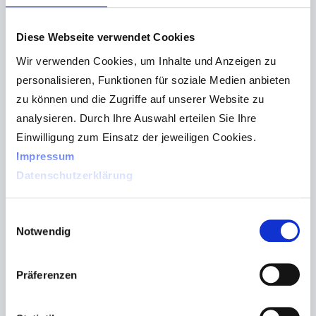
Aktion teilgenommen und bei Verkauf der
elektronischen Handlupen explore 5 und explore 8
Diese Webseite verwendet Cookies
unsere Gewinnspielkarten an ihre Kunden verteilt.
Wir verwenden Cookies, um Inhalte und Anzeigen zu
Endkunden hatten mit dieser Karte die Möglichkeit, ihre
personalisieren, Funktionen für soziale Medien anbieten
neue Handlupe gleich praktisch auf Herz und Nieren
zu können und die Zugriffe auf unserer Website zu
auszuprobieren, zu bewerten und die Karte an uns zu
analysieren. Durch Ihre Auswahl erteilen Sie Ihre
senden. Damit hatten Sie die Chance auf einen
Einwilligung zum Einsatz der jeweiligen Cookies.
Einkaufsgutschein für verschiedene Online-Plattformen,
Impressum
wie z.B. Amazon. Und weil sich
#Glück verdoppelt,
Datenschutzerklärung
wenn man es teilt
, hat mit der Auslosung auch der
Händler bzw. Augenoptiker gewonnen – nämlich 10%
Einwilligungsauswahl
Rabatt auf seine nächste Bestellung.
Notwendig
Und jetzt zu den
#glücklichen Gewinnern
!
Die Firma
Orb Bit EDV und Frau Matz sind die zwei
Präferenzen
Glücklichen
.
Wir sagen Danke fürs Mitmachen, für Ihr
Feedback und für Ihr Vertrauen in uns!