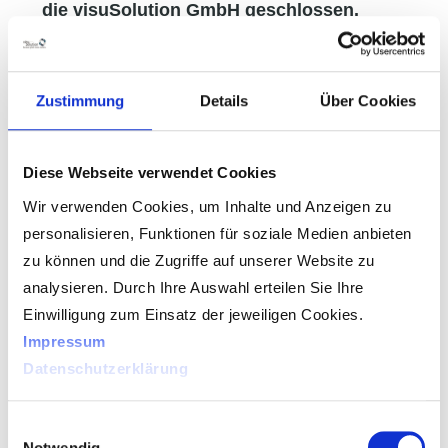
die visuSolution GmbH geschlossen.
Unser Telefonsupport bleibt Ihnen beschwingt
erhalten und ist während dieser Zeit in
Zustimmung
Details
Über Cookies
kleiner, aber feiner Weihnachtsbesetzung für
Sie da!
Diese Webseite verwendet Cookies
Unsere Supportzeiten zwischen den
Wir verwenden Cookies, um Inhalte und Anzeigen zu
Feiertagen sind:
personalisieren, Funktionen für soziale Medien anbieten
zu können und die Zugriffe auf unserer Website zu
Mittwoch, 27.12. bis Freitag 29.12. von 9 Uhr
analysieren. Durch Ihre Auswahl erteilen Sie Ihre
bis 15 Uhr
Einwilligung zum Einsatz der jeweiligen Cookies.
Impressum
Während dieser Zeit können Sie bei uns:
Datenschutzerklärung
– anrufen und uns e-mailen
Einwilligungsauswahl
– bestellen
Notwendig