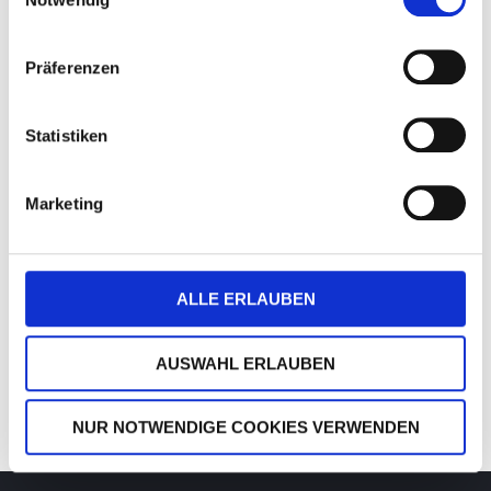
– Lizenzaktivierungen und Freischaltungen
erhalten (keine Netzwerkinstallationen)
Präferenzen
Die Bereiche Produktion, RMA, Versand und
Statistiken
Buchhaltung sind in unseren
Weihnachtsferien nicht besetzt.
Ab dem 2. Januar 2024 sind wir wieder in
Marketing
vollem Umfang und zu den gewohnten
Geschäftszeiten für Sie da.
Nutzen auch Sie die Zeit für entschleunigte
ALLE ERLAUBEN
und besinnliche Stunden und kommen Sie
gesund ins neue Jahr!
AUSWAHL ERLAUBEN
Ihr visuSolution Team
NUR NOTWENDIGE COOKIES VERWENDEN