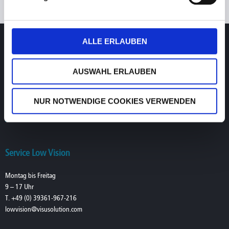
Gelegenheit, ihre elektronischen Lupen auszuprobieren.
Service Videozentrierung
ALLE ERLAUBEN
Montag bis Freitag
AUSWAHL ERLAUBEN
9 – 19 Uhr
T. +49 (0) 39361-967-17
F. +49 (0) 39361-969-475
NUR NOTWENDIGE COOKIES VERWENDEN
hotline@visusolution.com
Teamviewer
Service Low Vision
Montag bis Freitag
9 – 17 Uhr
T. +49 (0) 39361-967-216
lowvision@visusolution.com