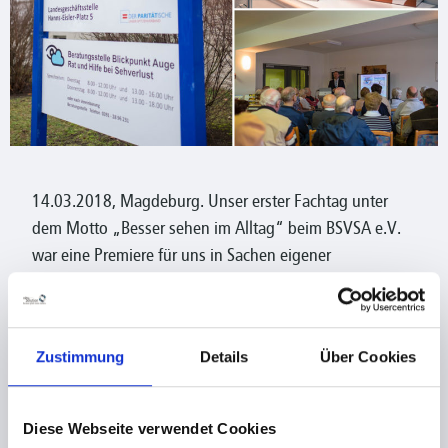
14.03.2018, Magdeburg. Unser erster Fachtag unter
dem Motto „Besser sehen im Alltag“ beim BSVSA e.V.
war eine Premiere für uns in Sachen eigener
Hilfsmittelausstellung und deshalb umso spannender.
Gemeinsam mit Remm Augenoptik aus
Magdeburg/Cracau stellten wir Hilfsmittel für
Zustimmung
Details
Über Cookies
Sehbehinderte aus und informierten über optische und
elektronische Sehhilfen. Bereits eine viertel Stunde vor
Eröffnung waren schon viele Besucher da und warteten
Diese Webseite verwendet Cookies
gespannt auf die Begrüßung und den ersten Vortrag.