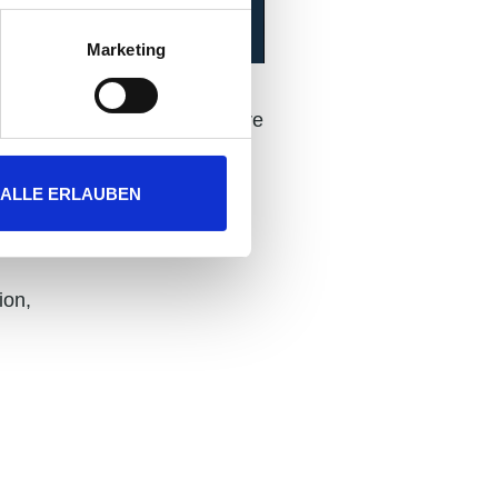
Marketing
 our business partner LensWare
ALLE ERLAUBEN
s and learn more about
ion,