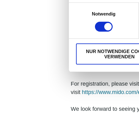
Einwilligungsauswahl
Notwendig
For the 5th year at the
Mid
International.
NUR NOTWENDIGE CO
VERWENDEN
Come and visit us in Milan
innovative and mobile video
For registration, please visi
visit
https://www.mido.com/
We look forward to seeing y