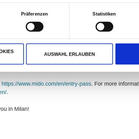
Präferenzen
Statistiken
o Eyewear Show
, we are pleased to exhibit along with
OKIES
AUSWAHL ERLAUBEN
 at MIDO, d
iscover our visuReal digital centration expert
 centration.
t
https://www.mido.com/en/entry-pass
. For more informat
en/
.
ou in Milan!