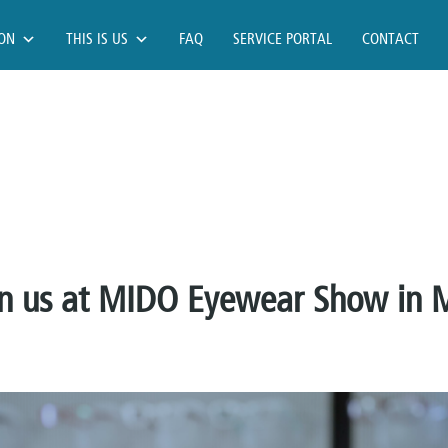
ION
THIS IS US
FAQ
SERVICE PORTAL
CONTACT
in us at MIDO Eyewear Show in 