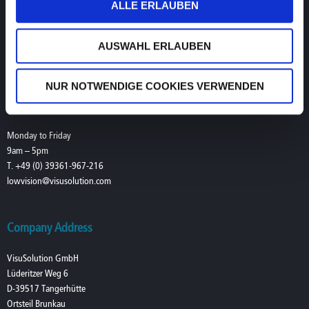
ALLE ERLAUBEN
9am–7pm CET/CEST (UTC+1/+2)
T. +49 (0) 39361-967-17
hotline@visusolution.com
AUSWAHL ERLAUBEN
Teamviewer
NUR NOTWENDIGE COOKIES VERWENDEN
Service Low Vision
Monday to Friday
9am – 5pm
T. +49 (0) 39361-967-216
lowvision@visusolution.com
Company Address
VisuSolution GmbH
Lüderitzer Weg 6
D-39517 Tangerhütte
Ortsteil Brunkau